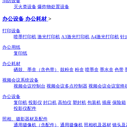
消防设备
灭火类设备
爆炸物处置设备
办公设备 办公耗材
>
打印设备
喷墨打印机
激光打印机
A3激光打印机
A4激光打印机
针
办公用纸
复印纸
办公耗材
硒鼓、墨盒（含色带）
鼓粉盒
粉盒
喷墨盒
墨水盒
色带
视频会议系统设备
视频会议控制台
视频会议多点控制器
视频会议会议室终
办公设备
复印机
投影仪
封口机
高拍仪
塑封机
包装机
插座
保险箱
投影仪配件
照相、摄影器材及配件
通用摄像机（含配件）
通用摄像机
照相机及器材
镜头及