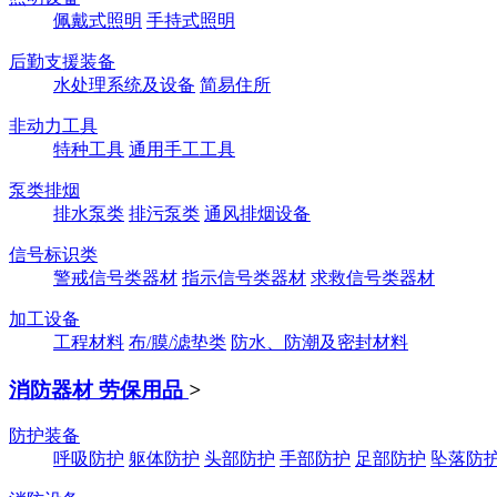
佩戴式照明
手持式照明
后勤支援装备
水处理系统及设备
简易住所
非动力工具
特种工具
通用手工工具
泵类排烟
排水泵类
排污泵类
通风排烟设备
信号标识类
警戒信号类器材
指示信号类器材
求救信号类器材
加工设备
工程材料
布/膜/滤垫类
防水、防潮及密封材料
消防器材 劳保用品
>
防护装备
呼吸防护
躯体防护
头部防护
手部防护
足部防护
坠落防