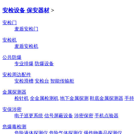
安检设备 保安器材
>
安检门
麦盾安检门
安检机
麦盾安检机
公共防爆
专业排爆
防爆设备
安检周边配件
安检滑槽
安检台
智能传输柜
金属探测器
检针机
全金属检测机
地下金属探测
鞋底金属探测器
手持
安保涉密
电子巡更系统
信号屏蔽设备
涉密保密
手机点验器
危爆毒检测
危险液体探测仪
危险气体探测仪
爆炸物毒品探测仪