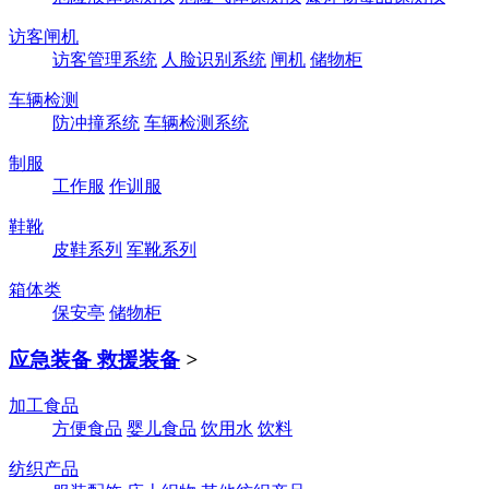
访客闸机
访客管理系统
人脸识别系统
闸机
储物柜
车辆检测
防冲撞系统
车辆检测系统
制服
工作服
作训服
鞋靴
皮鞋系列
军靴系列
箱体类
保安亭
储物柜
应急装备 救援装备
>
加工食品
方便食品
婴儿食品
饮用水
饮料
纺织产品