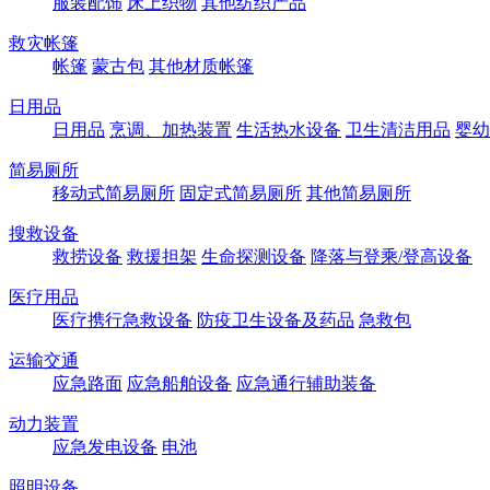
服装配饰
床上织物
其他纺织产品
救灾帐篷
帐篷
蒙古包
其他材质帐篷
日用品
日用品
烹调、加热装置
生活热水设备
卫生清洁用品
婴幼
简易厕所
移动式简易厕所
固定式简易厕所
其他简易厕所
搜救设备
救捞设备
救援担架
生命探测设备
降落与登乘/登高设备
医疗用品
医疗携行急救设备
防疫卫生设备及药品
急救包
运输交通
应急路面
应急船舶设备
应急通行辅助装备
动力装置
应急发电设备
电池
照明设备