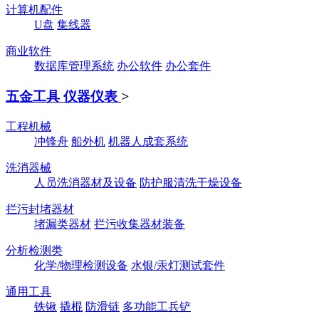
计算机配件
U盘
集线器
商业软件
数据库管理系统
办公软件
办公套件
五金工具 仪器仪表
>
工程机械
冲锋舟
船外机
机器人成套系统
洗消器械
人员洗消器材及设备
防护服清洗干燥设备
拦污封堵器材
堵漏类器材
拦污收集器材装备
分析检测类
化学/物理检测设备
水银/汞灯测试套件
通用工具
铁锹
撬棍
防滑链
多功能工兵铲