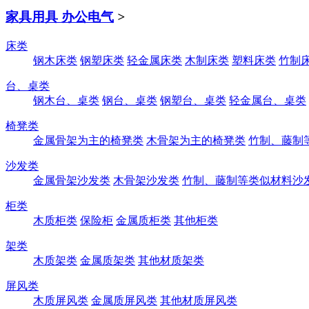
家具用具 办公电气
>
床类
钢木床类
钢塑床类
轻金属床类
木制床类
塑料床类
竹制
台、桌类
钢木台、桌类
钢台、桌类
钢塑台、桌类
轻金属台、桌类
椅凳类
金属骨架为主的椅凳类
木骨架为主的椅凳类
竹制、藤制
沙发类
金属骨架沙发类
木骨架沙发类
竹制、藤制等类似材料沙
柜类
木质柜类
保险柜
金属质柜类
其他柜类
架类
木质架类
金属质架类
其他材质架类
屏风类
木质屏风类
金属质屏风类
其他材质屏风类