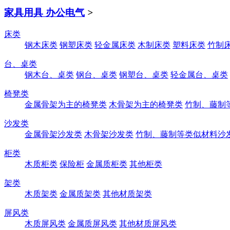
家具用具 办公电气
>
床类
钢木床类
钢塑床类
轻金属床类
木制床类
塑料床类
竹制
台、桌类
钢木台、桌类
钢台、桌类
钢塑台、桌类
轻金属台、桌类
椅凳类
金属骨架为主的椅凳类
木骨架为主的椅凳类
竹制、藤制
沙发类
金属骨架沙发类
木骨架沙发类
竹制、藤制等类似材料沙
柜类
木质柜类
保险柜
金属质柜类
其他柜类
架类
木质架类
金属质架类
其他材质架类
屏风类
木质屏风类
金属质屏风类
其他材质屏风类