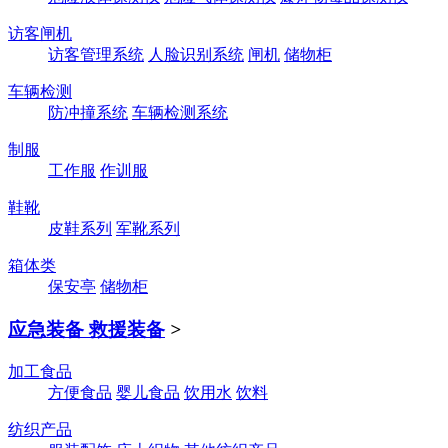
访客闸机
访客管理系统
人脸识别系统
闸机
储物柜
车辆检测
防冲撞系统
车辆检测系统
制服
工作服
作训服
鞋靴
皮鞋系列
军靴系列
箱体类
保安亭
储物柜
应急装备 救援装备
>
加工食品
方便食品
婴儿食品
饮用水
饮料
纺织产品