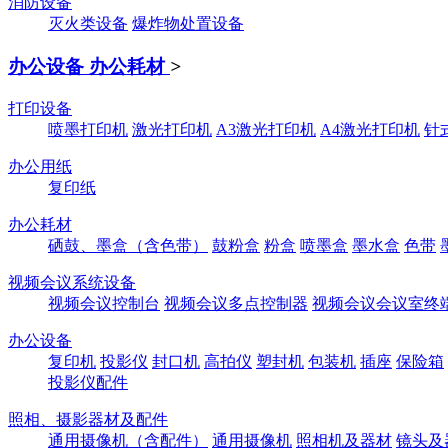
消防设备
灭火类设备
爆炸物处置设备
办公设备 办公耗材
>
打印设备
喷墨打印机
激光打印机
A3激光打印机
A4激光打印机
针
办公用纸
复印纸
办公耗材
硒鼓、墨盒（含色带）
鼓粉盒
粉盒
喷墨盒
墨水盒
色带
视频会议系统设备
视频会议控制台
视频会议多点控制器
视频会议会议室终
办公设备
复印机
投影仪
封口机
高拍仪
塑封机
包装机
插座
保险箱
投影仪配件
照相、摄影器材及配件
通用摄像机（含配件）
通用摄像机
照相机及器材
镜头及