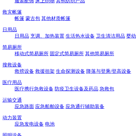
服装配饰
床上织物
其他纺织产品
救灾帐篷
帐篷
蒙古包
其他材质帐篷
日用品
日用品
烹调、加热装置
生活热水设备
卫生清洁用品
婴幼
简易厕所
移动式简易厕所
固定式简易厕所
其他简易厕所
搜救设备
救捞设备
救援担架
生命探测设备
降落与登乘/登高设备
医疗用品
医疗携行急救设备
防疫卫生设备及药品
急救包
运输交通
应急路面
应急船舶设备
应急通行辅助装备
动力装置
应急发电设备
电池
照明设备