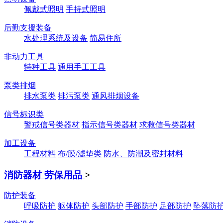
佩戴式照明
手持式照明
后勤支援装备
水处理系统及设备
简易住所
非动力工具
特种工具
通用手工工具
泵类排烟
排水泵类
排污泵类
通风排烟设备
信号标识类
警戒信号类器材
指示信号类器材
求救信号类器材
加工设备
工程材料
布/膜/滤垫类
防水、防潮及密封材料
消防器材 劳保用品
>
防护装备
呼吸防护
躯体防护
头部防护
手部防护
足部防护
坠落防