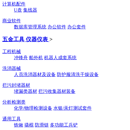
计算机配件
U盘
集线器
商业软件
数据库管理系统
办公软件
办公套件
五金工具 仪器仪表
>
工程机械
冲锋舟
船外机
机器人成套系统
洗消器械
人员洗消器材及设备
防护服清洗干燥设备
拦污封堵器材
堵漏类器材
拦污收集器材装备
分析检测类
化学/物理检测设备
水银/汞灯测试套件
通用工具
铁锹
撬棍
防滑链
多功能工兵铲