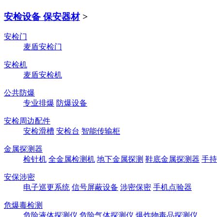
安检设备 保安器材
>
安检门
麦盾安检门
安检机
麦盾安检机
公共防爆
专业排爆
防爆设备
安检周边配件
安检滑槽
安检台
智能传输柜
金属探测器
检针机
全金属检测机
地下金属探测
鞋底金属探测器
手持
安保涉密
电子巡更系统
信号屏蔽设备
涉密保密
手机点验器
危爆毒检测
危险液体探测仪
危险气体探测仪
爆炸物毒品探测仪