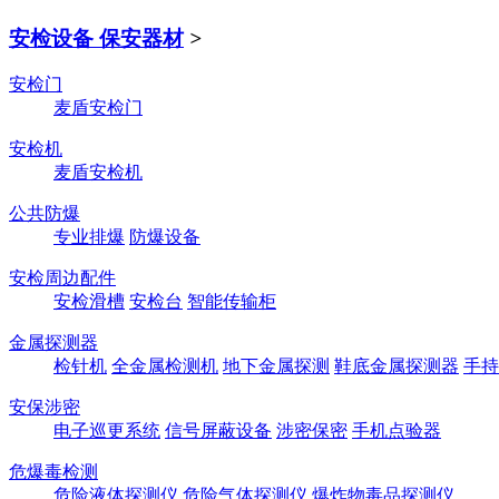
安检设备 保安器材
>
安检门
麦盾安检门
安检机
麦盾安检机
公共防爆
专业排爆
防爆设备
安检周边配件
安检滑槽
安检台
智能传输柜
金属探测器
检针机
全金属检测机
地下金属探测
鞋底金属探测器
手持
安保涉密
电子巡更系统
信号屏蔽设备
涉密保密
手机点验器
危爆毒检测
危险液体探测仪
危险气体探测仪
爆炸物毒品探测仪