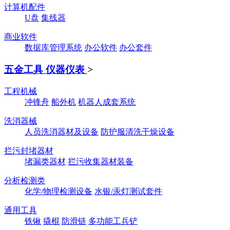
计算机配件
U盘
集线器
商业软件
数据库管理系统
办公软件
办公套件
五金工具 仪器仪表
>
工程机械
冲锋舟
船外机
机器人成套系统
洗消器械
人员洗消器材及设备
防护服清洗干燥设备
拦污封堵器材
堵漏类器材
拦污收集器材装备
分析检测类
化学/物理检测设备
水银/汞灯测试套件
通用工具
铁锹
撬棍
防滑链
多功能工兵铲