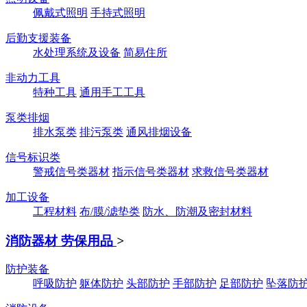
佩戴式照明
手持式照明
后勤支援装备
水处理系统及设备
简易住所
非动力工具
特种工具
通用手工工具
泵类排烟
排水泵类
排污泵类
通风排烟设备
信号标识类
警戒信号类器材
指示信号类器材
求救信号类器材
加工设备
工程材料
布/膜/滤垫类
防水、防潮及密封材料
消防器材 劳保用品
>
防护装备
呼吸防护
躯体防护
头部防护
手部防护
足部防护
坠落防