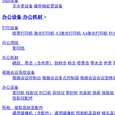
消防设备
灭火类设备
爆炸物处置设备
办公设备 办公耗材
>
打印设备
喷墨打印机
激光打印机
A3激光打印机
A4激光打印机
针
办公用纸
复印纸
办公耗材
硒鼓、墨盒（含色带）
鼓粉盒
粉盒
喷墨盒
墨水盒
色带
视频会议系统设备
视频会议控制台
视频会议多点控制器
视频会议会议室终
办公设备
复印机
投影仪
封口机
高拍仪
塑封机
包装机
插座
保险箱
投影仪配件
照相、摄影器材及配件
通用摄像机（含配件）
通用摄像机
照相机及器材
镜头及