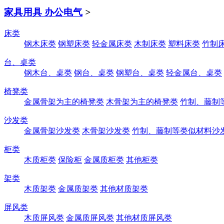
家具用具 办公电气
>
床类
钢木床类
钢塑床类
轻金属床类
木制床类
塑料床类
竹制
台、桌类
钢木台、桌类
钢台、桌类
钢塑台、桌类
轻金属台、桌类
椅凳类
金属骨架为主的椅凳类
木骨架为主的椅凳类
竹制、藤制
沙发类
金属骨架沙发类
木骨架沙发类
竹制、藤制等类似材料沙
柜类
木质柜类
保险柜
金属质柜类
其他柜类
架类
木质架类
金属质架类
其他材质架类
屏风类
木质屏风类
金属质屏风类
其他材质屏风类