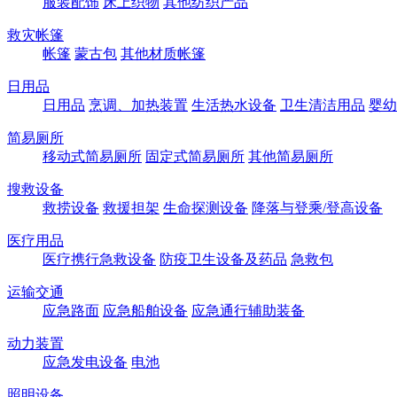
服装配饰
床上织物
其他纺织产品
救灾帐篷
帐篷
蒙古包
其他材质帐篷
日用品
日用品
烹调、加热装置
生活热水设备
卫生清洁用品
婴幼
简易厕所
移动式简易厕所
固定式简易厕所
其他简易厕所
搜救设备
救捞设备
救援担架
生命探测设备
降落与登乘/登高设备
医疗用品
医疗携行急救设备
防疫卫生设备及药品
急救包
运输交通
应急路面
应急船舶设备
应急通行辅助装备
动力装置
应急发电设备
电池
照明设备