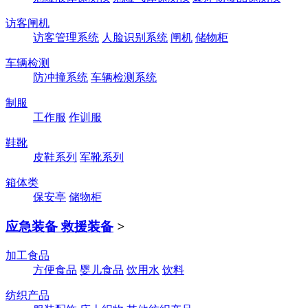
访客闸机
访客管理系统
人脸识别系统
闸机
储物柜
车辆检测
防冲撞系统
车辆检测系统
制服
工作服
作训服
鞋靴
皮鞋系列
军靴系列
箱体类
保安亭
储物柜
应急装备 救援装备
>
加工食品
方便食品
婴儿食品
饮用水
饮料
纺织产品