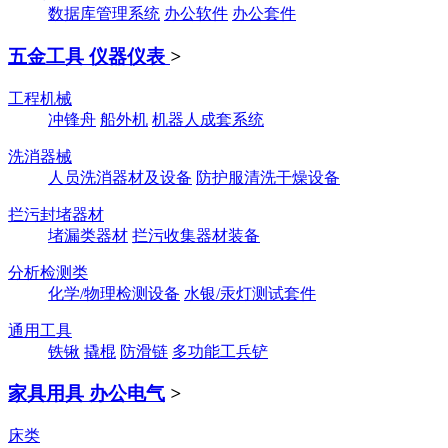
数据库管理系统
办公软件
办公套件
五金工具 仪器仪表
>
工程机械
冲锋舟
船外机
机器人成套系统
洗消器械
人员洗消器材及设备
防护服清洗干燥设备
拦污封堵器材
堵漏类器材
拦污收集器材装备
分析检测类
化学/物理检测设备
水银/汞灯测试套件
通用工具
铁锹
撬棍
防滑链
多功能工兵铲
家具用具 办公电气
>
床类