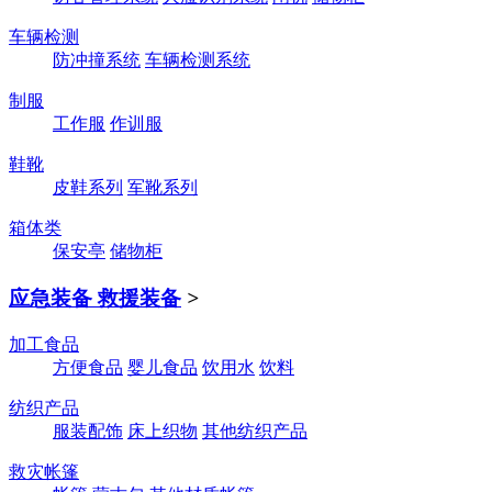
车辆检测
防冲撞系统
车辆检测系统
制服
工作服
作训服
鞋靴
皮鞋系列
军靴系列
箱体类
保安亭
储物柜
应急装备 救援装备
>
加工食品
方便食品
婴儿食品
饮用水
饮料
纺织产品
服装配饰
床上织物
其他纺织产品
救灾帐篷