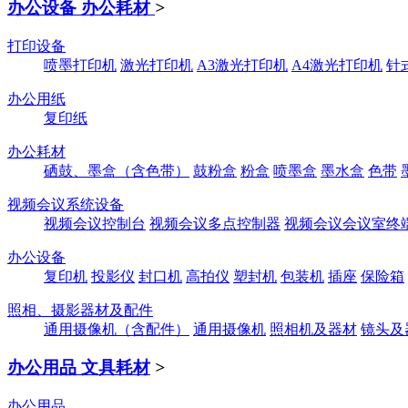
办公设备 办公耗材
>
打印设备
喷墨打印机
激光打印机
A3激光打印机
A4激光打印机
针
办公用纸
复印纸
办公耗材
硒鼓、墨盒（含色带）
鼓粉盒
粉盒
喷墨盒
墨水盒
色带
视频会议系统设备
视频会议控制台
视频会议多点控制器
视频会议会议室终
办公设备
复印机
投影仪
封口机
高拍仪
塑封机
包装机
插座
保险箱
照相、摄影器材及配件
通用摄像机（含配件）
通用摄像机
照相机及器材
镜头及
办公用品 文具耗材
>
办公用品