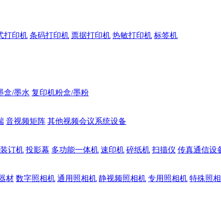
式打印机
条码打印机
票据打印机
热敏打印机
标签机
墨盒/墨水
复印机粉盒/墨粉
端
音视频矩阵
其他视频会议系统设备
装订机
投影幕
多功能一体机
速印机
碎纸机
扫描仪
传真通信设
器材
数字照相机
通用照相机
静视频照相机
专用照相机
特殊照相