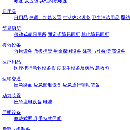
帐篷
蒙古包
其他材质帐篷
日用品
日用品
烹调、加热装置
生活热水设备
卫生清洁用品
婴幼
简易厕所
移动式简易厕所
固定式简易厕所
其他简易厕所
搜救设备
救捞设备
救援担架
生命探测设备
降落与登乘/登高设备
医疗用品
医疗携行急救设备
防疫卫生设备及药品
急救包
运输交通
应急路面
应急船舶设备
应急通行辅助装备
动力装置
应急发电设备
电池
照明设备
佩戴式照明
手持式照明
后勤支援装备