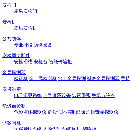
安检门
麦盾安检门
安检机
麦盾安检机
公共防爆
专业排爆
防爆设备
安检周边配件
安检滑槽
安检台
智能传输柜
金属探测器
检针机
全金属检测机
地下金属探测
鞋底金属探测器
手持
安保涉密
电子巡更系统
信号屏蔽设备
涉密保密
手机点验器
危爆毒检测
危险液体探测仪
危险气体探测仪
爆炸物毒品探测仪
访客闸机
访客管理系统
人脸识别系统
闸机
储物柜