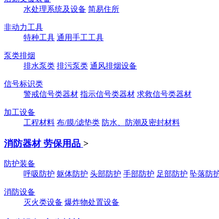
水处理系统及设备
简易住所
非动力工具
特种工具
通用手工工具
泵类排烟
排水泵类
排污泵类
通风排烟设备
信号标识类
警戒信号类器材
指示信号类器材
求救信号类器材
加工设备
工程材料
布/膜/滤垫类
防水、防潮及密封材料
消防器材 劳保用品
>
防护装备
呼吸防护
躯体防护
头部防护
手部防护
足部防护
坠落防
消防设备
灭火类设备
爆炸物处置设备