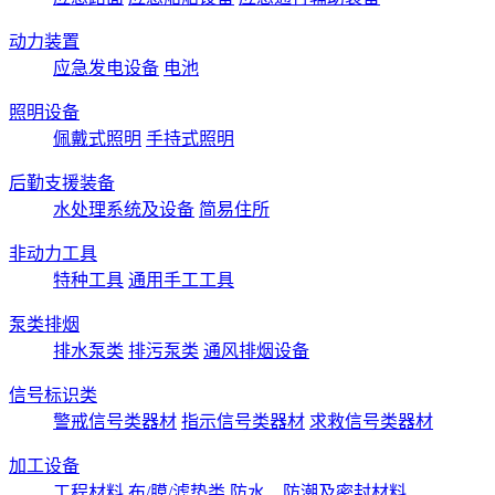
动力装置
应急发电设备
电池
照明设备
佩戴式照明
手持式照明
后勤支援装备
水处理系统及设备
简易住所
非动力工具
特种工具
通用手工工具
泵类排烟
排水泵类
排污泵类
通风排烟设备
信号标识类
警戒信号类器材
指示信号类器材
求救信号类器材
加工设备
工程材料
布/膜/滤垫类
防水、防潮及密封材料