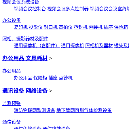
视频会议系统设备
视频会议控制台
视频会议多点控制器
视频会议会议室终
办公设备
复印机
投影仪
封口机
高拍仪
塑封机
包装机
插座
保险箱
照相、摄影器材及配件
通用摄像机（含配件）
通用摄像机
照相机及器材
镜头及
办公用品 文具耗材
>
办公用品
办公用品
保险柜
插座
点钞机
通讯设备 网络设备
>
监测预警
消防物联网监测设备
地下管网可燃气体检测设备
通信设备
通信传输设备
通信终端设备