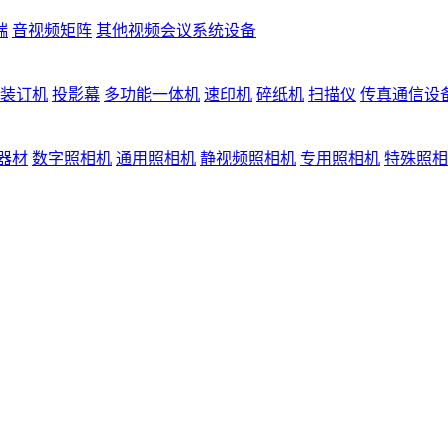
端
音视频矩阵
其他视频会议系统设备
装订机
投影幕
多功能一体机
速印机
碎纸机
扫描仪
传真通信设
器材
数字照相机
通用照相机
静视频照相机
专用照相机
特殊照相