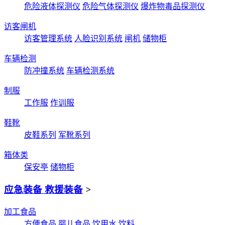
危险液体探测仪
危险气体探测仪
爆炸物毒品探测仪
访客闸机
访客管理系统
人脸识别系统
闸机
储物柜
车辆检测
防冲撞系统
车辆检测系统
制服
工作服
作训服
鞋靴
皮鞋系列
军靴系列
箱体类
保安亭
储物柜
应急装备 救援装备
>
加工食品
方便食品
婴儿食品
饮用水
饮料