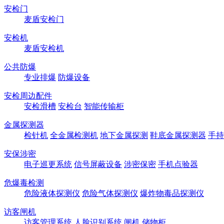
安检门
麦盾安检门
安检机
麦盾安检机
公共防爆
专业排爆
防爆设备
安检周边配件
安检滑槽
安检台
智能传输柜
金属探测器
检针机
全金属检测机
地下金属探测
鞋底金属探测器
手持
安保涉密
电子巡更系统
信号屏蔽设备
涉密保密
手机点验器
危爆毒检测
危险液体探测仪
危险气体探测仪
爆炸物毒品探测仪
访客闸机
访客管理系统
人脸识别系统
闸机
储物柜