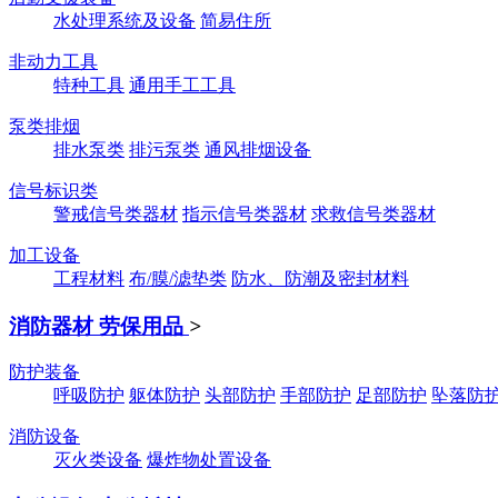
水处理系统及设备
简易住所
非动力工具
特种工具
通用手工工具
泵类排烟
排水泵类
排污泵类
通风排烟设备
信号标识类
警戒信号类器材
指示信号类器材
求救信号类器材
加工设备
工程材料
布/膜/滤垫类
防水、防潮及密封材料
消防器材 劳保用品
>
防护装备
呼吸防护
躯体防护
头部防护
手部防护
足部防护
坠落防
消防设备
灭火类设备
爆炸物处置设备