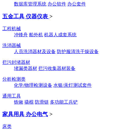
数据库管理系统
办公软件
办公套件
五金工具 仪器仪表
>
工程机械
冲锋舟
船外机
机器人成套系统
洗消器械
人员洗消器材及设备
防护服清洗干燥设备
拦污封堵器材
堵漏类器材
拦污收集器材装备
分析检测类
化学/物理检测设备
水银/汞灯测试套件
通用工具
铁锹
撬棍
防滑链
多功能工兵铲
家具用具 办公电气
>
床类