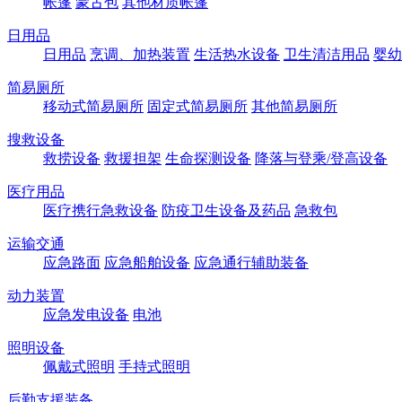
帐篷
蒙古包
其他材质帐篷
日用品
日用品
烹调、加热装置
生活热水设备
卫生清洁用品
婴幼
简易厕所
移动式简易厕所
固定式简易厕所
其他简易厕所
搜救设备
救捞设备
救援担架
生命探测设备
降落与登乘/登高设备
医疗用品
医疗携行急救设备
防疫卫生设备及药品
急救包
运输交通
应急路面
应急船舶设备
应急通行辅助装备
动力装置
应急发电设备
电池
照明设备
佩戴式照明
手持式照明
后勤支援装备