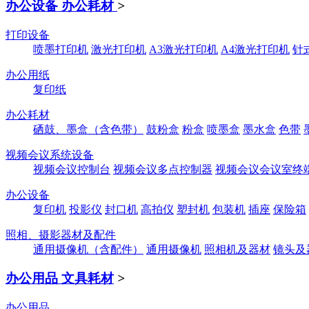
办公设备 办公耗材
>
打印设备
喷墨打印机
激光打印机
A3激光打印机
A4激光打印机
针
办公用纸
复印纸
办公耗材
硒鼓、墨盒（含色带）
鼓粉盒
粉盒
喷墨盒
墨水盒
色带
视频会议系统设备
视频会议控制台
视频会议多点控制器
视频会议会议室终
办公设备
复印机
投影仪
封口机
高拍仪
塑封机
包装机
插座
保险箱
照相、摄影器材及配件
通用摄像机（含配件）
通用摄像机
照相机及器材
镜头及
办公用品 文具耗材
>
办公用品