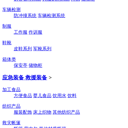
车辆检测
防冲撞系统
车辆检测系统
制服
工作服
作训服
鞋靴
皮鞋系列
军靴系列
箱体类
保安亭
储物柜
应急装备 救援装备
>
加工食品
方便食品
婴儿食品
饮用水
饮料
纺织产品
服装配饰
床上织物
其他纺织产品
救灾帐篷