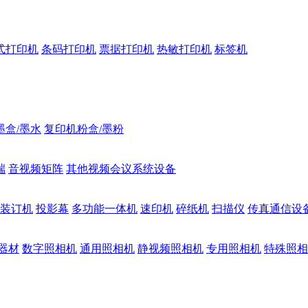
式打印机
条码打印机
票据打印机
热敏打印机
标签机
墨盒/墨水
复印机粉盒/墨粉
端
音视频矩阵
其他视频会议系统设备
装订机
投影幕
多功能一体机
速印机
碎纸机
扫描仪
传真通信设
器材
数字照相机
通用照相机
静视频照相机
专用照相机
特殊照相