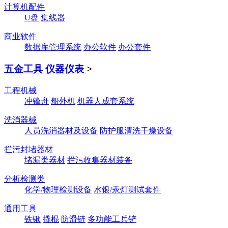
计算机配件
U盘
集线器
商业软件
数据库管理系统
办公软件
办公套件
五金工具 仪器仪表
>
工程机械
冲锋舟
船外机
机器人成套系统
洗消器械
人员洗消器材及设备
防护服清洗干燥设备
拦污封堵器材
堵漏类器材
拦污收集器材装备
分析检测类
化学/物理检测设备
水银/汞灯测试套件
通用工具
铁锹
撬棍
防滑链
多功能工兵铲