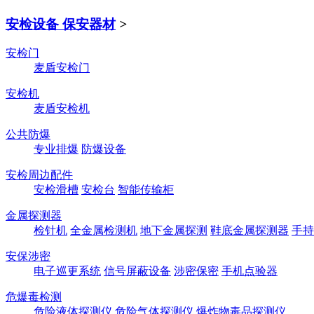
安检设备 保安器材
>
安检门
麦盾安检门
安检机
麦盾安检机
公共防爆
专业排爆
防爆设备
安检周边配件
安检滑槽
安检台
智能传输柜
金属探测器
检针机
全金属检测机
地下金属探测
鞋底金属探测器
手持
安保涉密
电子巡更系统
信号屏蔽设备
涉密保密
手机点验器
危爆毒检测
危险液体探测仪
危险气体探测仪
爆炸物毒品探测仪