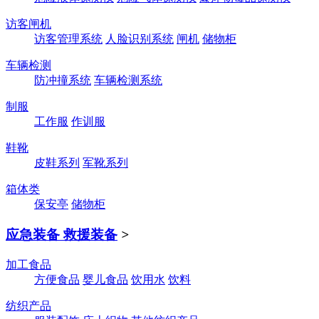
访客闸机
访客管理系统
人脸识别系统
闸机
储物柜
车辆检测
防冲撞系统
车辆检测系统
制服
工作服
作训服
鞋靴
皮鞋系列
军靴系列
箱体类
保安亭
储物柜
应急装备 救援装备
>
加工食品
方便食品
婴儿食品
饮用水
饮料
纺织产品