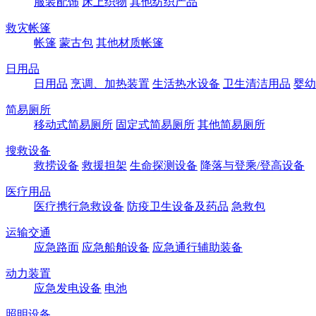
服装配饰
床上织物
其他纺织产品
救灾帐篷
帐篷
蒙古包
其他材质帐篷
日用品
日用品
烹调、加热装置
生活热水设备
卫生清洁用品
婴幼
简易厕所
移动式简易厕所
固定式简易厕所
其他简易厕所
搜救设备
救捞设备
救援担架
生命探测设备
降落与登乘/登高设备
医疗用品
医疗携行急救设备
防疫卫生设备及药品
急救包
运输交通
应急路面
应急船舶设备
应急通行辅助装备
动力装置
应急发电设备
电池
照明设备