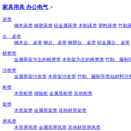
家具用具 办公电气
>
床类
钢木床类
钢塑床类
轻金属床类
木制床类
塑料床类
竹制
台、桌类
钢木台、桌类
钢台、桌类
钢塑台、桌类
轻金属台、桌类
椅凳类
金属骨架为主的椅凳类
木骨架为主的椅凳类
竹制、藤制
沙发类
金属骨架沙发类
木骨架沙发类
竹制、藤制等类似材料沙
柜类
木质柜类
保险柜
金属质柜类
其他柜类
架类
木质架类
金属质架类
其他材质架类
屏风类
木质屏风类
金属质屏风类
其他材质屏风类