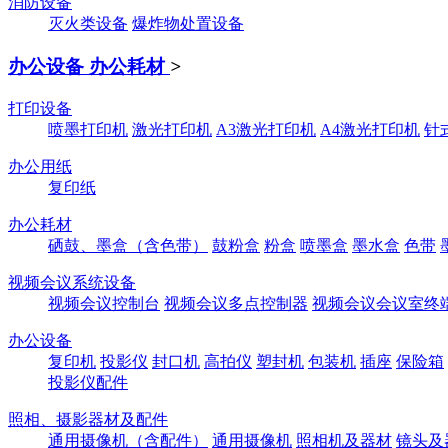
消防设备
灭火类设备
爆炸物处置设备
办公设备 办公耗材
>
打印设备
喷墨打印机
激光打印机
A3激光打印机
A4激光打印机
针
办公用纸
复印纸
办公耗材
硒鼓、墨盒（含色带）
鼓粉盒
粉盒
喷墨盒
墨水盒
色带
视频会议系统设备
视频会议控制台
视频会议多点控制器
视频会议会议室终
办公设备
复印机
投影仪
封口机
高拍仪
塑封机
包装机
插座
保险箱
投影仪配件
照相、摄影器材及配件
通用摄像机（含配件）
通用摄像机
照相机及器材
镜头及