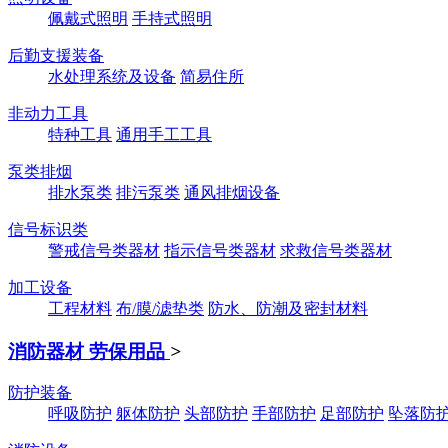
佩戴式照明
手持式照明
后勤支援装备
水处理系统及设备
简易住所
非动力工具
特种工具
通用手工工具
泵类排烟
排水泵类
排污泵类
通风排烟设备
信号标识类
警戒信号类器材
指示信号类器材
求救信号类器材
加工设备
工程材料
布/膜/滤垫类
防水、防潮及密封材料
消防器材 劳保用品
>
防护装备
呼吸防护
躯体防护
头部防护
手部防护
足部防护
坠落防