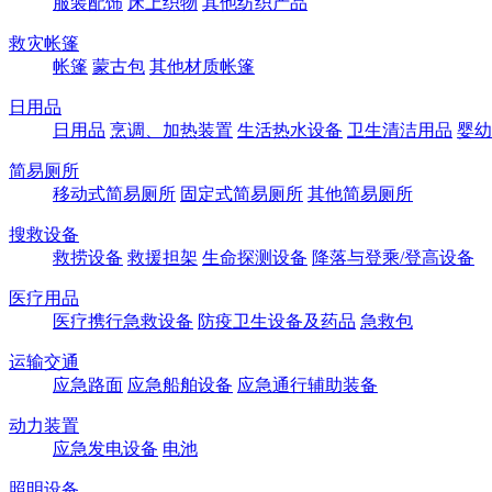
服装配饰
床上织物
其他纺织产品
救灾帐篷
帐篷
蒙古包
其他材质帐篷
日用品
日用品
烹调、加热装置
生活热水设备
卫生清洁用品
婴幼
简易厕所
移动式简易厕所
固定式简易厕所
其他简易厕所
搜救设备
救捞设备
救援担架
生命探测设备
降落与登乘/登高设备
医疗用品
医疗携行急救设备
防疫卫生设备及药品
急救包
运输交通
应急路面
应急船舶设备
应急通行辅助装备
动力装置
应急发电设备
电池
照明设备