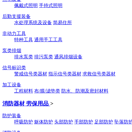
佩戴式照明
手持式照明
后勤支援装备
水处理系统及设备
简易住所
非动力工具
特种工具
通用手工工具
泵类排烟
排水泵类
排污泵类
通风排烟设备
信号标识类
警戒信号类器材
指示信号类器材
求救信号类器材
加工设备
工程材料
布/膜/滤垫类
防水、防潮及密封材料
消防器材 劳保用品
>
防护装备
呼吸防护
躯体防护
头部防护
手部防护
足部防护
坠落防