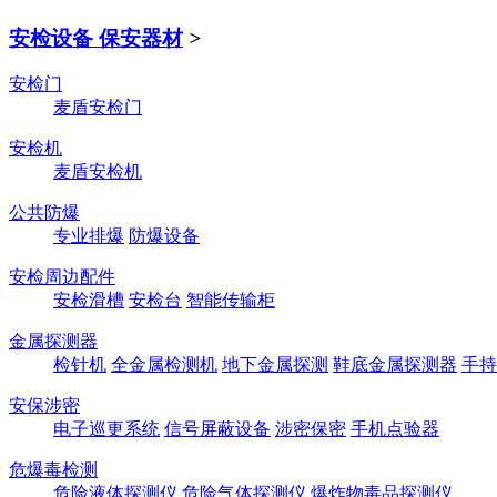
安检设备 保安器材
>
安检门
麦盾安检门
安检机
麦盾安检机
公共防爆
专业排爆
防爆设备
安检周边配件
安检滑槽
安检台
智能传输柜
金属探测器
检针机
全金属检测机
地下金属探测
鞋底金属探测器
手持
安保涉密
电子巡更系统
信号屏蔽设备
涉密保密
手机点验器
危爆毒检测
危险液体探测仪
危险气体探测仪
爆炸物毒品探测仪