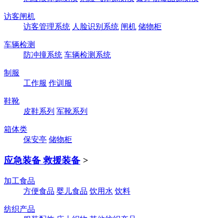
访客闸机
访客管理系统
人脸识别系统
闸机
储物柜
车辆检测
防冲撞系统
车辆检测系统
制服
工作服
作训服
鞋靴
皮鞋系列
军靴系列
箱体类
保安亭
储物柜
应急装备 救援装备
>
加工食品
方便食品
婴儿食品
饮用水
饮料
纺织产品