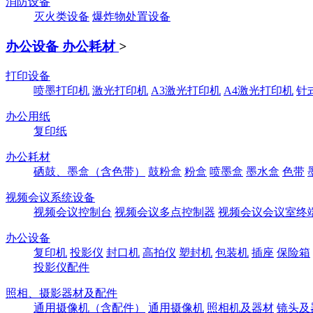
消防设备
灭火类设备
爆炸物处置设备
办公设备 办公耗材
>
打印设备
喷墨打印机
激光打印机
A3激光打印机
A4激光打印机
针
办公用纸
复印纸
办公耗材
硒鼓、墨盒（含色带）
鼓粉盒
粉盒
喷墨盒
墨水盒
色带
视频会议系统设备
视频会议控制台
视频会议多点控制器
视频会议会议室终
办公设备
复印机
投影仪
封口机
高拍仪
塑封机
包装机
插座
保险箱
投影仪配件
照相、摄影器材及配件
通用摄像机（含配件）
通用摄像机
照相机及器材
镜头及