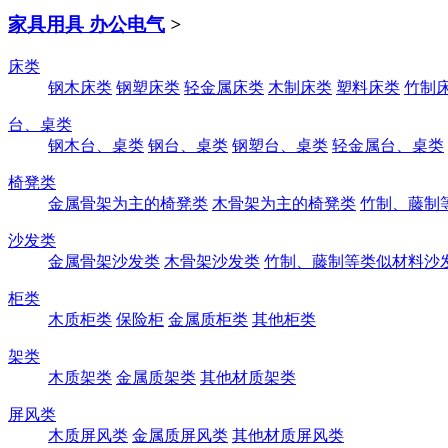
家具用具 办公电气
>
床类
钢木床类
钢塑床类
轻金属床类
木制床类
塑料床类
竹制
台、桌类
钢木台、桌类
钢台、桌类
钢塑台、桌类
轻金属台、桌类
椅凳类
金属骨架为主的椅凳类
木骨架为主的椅凳类
竹制、藤制
沙发类
金属骨架沙发类
木骨架沙发类
竹制、藤制等类似材料沙
柜类
木质柜类
保险柜
金属质柜类
其他柜类
架类
木质架类
金属质架类
其他材质架类
屏风类
木质屏风类
金属质屏风类
其他材质屏风类