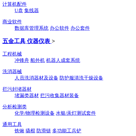
计算机配件
U盘
集线器
商业软件
数据库管理系统
办公软件
办公套件
五金工具 仪器仪表
>
工程机械
冲锋舟
船外机
机器人成套系统
洗消器械
人员洗消器材及设备
防护服清洗干燥设备
拦污封堵器材
堵漏类器材
拦污收集器材装备
分析检测类
化学/物理检测设备
水银/汞灯测试套件
通用工具
铁锹
撬棍
防滑链
多功能工兵铲