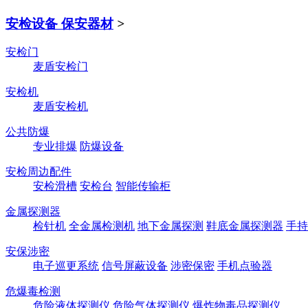
安检设备 保安器材
>
安检门
麦盾安检门
安检机
麦盾安检机
公共防爆
专业排爆
防爆设备
安检周边配件
安检滑槽
安检台
智能传输柜
金属探测器
检针机
全金属检测机
地下金属探测
鞋底金属探测器
手持
安保涉密
电子巡更系统
信号屏蔽设备
涉密保密
手机点验器
危爆毒检测
危险液体探测仪
危险气体探测仪
爆炸物毒品探测仪