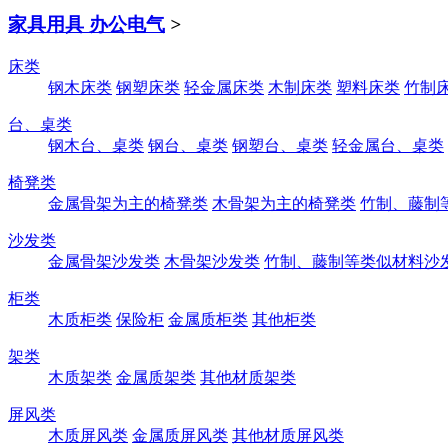
家具用具 办公电气
>
床类
钢木床类
钢塑床类
轻金属床类
木制床类
塑料床类
竹制
台、桌类
钢木台、桌类
钢台、桌类
钢塑台、桌类
轻金属台、桌类
椅凳类
金属骨架为主的椅凳类
木骨架为主的椅凳类
竹制、藤制
沙发类
金属骨架沙发类
木骨架沙发类
竹制、藤制等类似材料沙
柜类
木质柜类
保险柜
金属质柜类
其他柜类
架类
木质架类
金属质架类
其他材质架类
屏风类
木质屏风类
金属质屏风类
其他材质屏风类