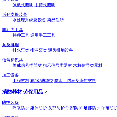
佩戴式照明
手持式照明
后勤支援装备
水处理系统及设备
简易住所
非动力工具
特种工具
通用手工工具
泵类排烟
排水泵类
排污泵类
通风排烟设备
信号标识类
警戒信号类器材
指示信号类器材
求救信号类器材
加工设备
工程材料
布/膜/滤垫类
防水、防潮及密封材料
消防器材 劳保用品
>
防护装备
呼吸防护
躯体防护
头部防护
手部防护
足部防护
坠落防