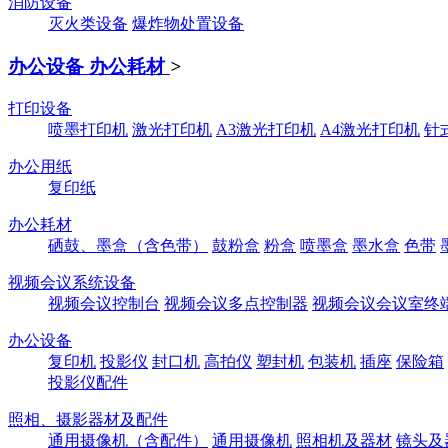
消防设备
灭火类设备
爆炸物处置设备
办公设备 办公耗材
>
打印设备
喷墨打印机
激光打印机
A3激光打印机
A4激光打印机
针
办公用纸
复印纸
办公耗材
硒鼓、墨盒（含色带）
鼓粉盒
粉盒
喷墨盒
墨水盒
色带
视频会议系统设备
视频会议控制台
视频会议多点控制器
视频会议会议室终
办公设备
复印机
投影仪
封口机
高拍仪
塑封机
包装机
插座
保险箱
投影仪配件
照相、摄影器材及配件
通用摄像机（含配件）
通用摄像机
照相机及器材
镜头及