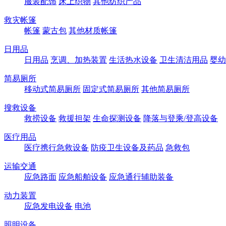
服装配饰
床上织物
其他纺织产品
救灾帐篷
帐篷
蒙古包
其他材质帐篷
日用品
日用品
烹调、加热装置
生活热水设备
卫生清洁用品
婴幼
简易厕所
移动式简易厕所
固定式简易厕所
其他简易厕所
搜救设备
救捞设备
救援担架
生命探测设备
降落与登乘/登高设备
医疗用品
医疗携行急救设备
防疫卫生设备及药品
急救包
运输交通
应急路面
应急船舶设备
应急通行辅助装备
动力装置
应急发电设备
电池
照明设备