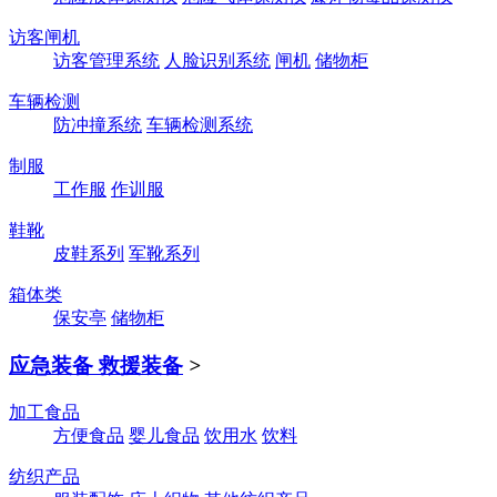
访客闸机
访客管理系统
人脸识别系统
闸机
储物柜
车辆检测
防冲撞系统
车辆检测系统
制服
工作服
作训服
鞋靴
皮鞋系列
军靴系列
箱体类
保安亭
储物柜
应急装备 救援装备
>
加工食品
方便食品
婴儿食品
饮用水
饮料
纺织产品