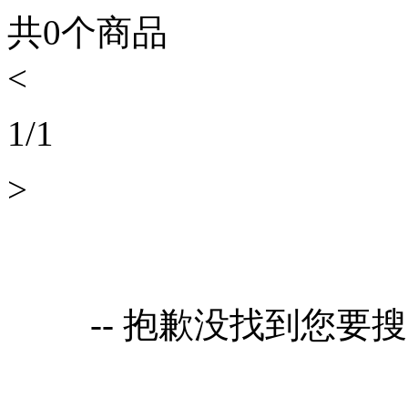
共
0
个商品
<
1
/
1
>
-- 抱歉没找到您要