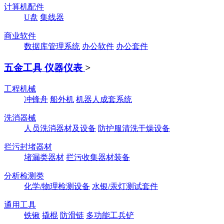
计算机配件
U盘
集线器
商业软件
数据库管理系统
办公软件
办公套件
五金工具 仪器仪表
>
工程机械
冲锋舟
船外机
机器人成套系统
洗消器械
人员洗消器材及设备
防护服清洗干燥设备
拦污封堵器材
堵漏类器材
拦污收集器材装备
分析检测类
化学/物理检测设备
水银/汞灯测试套件
通用工具
铁锹
撬棍
防滑链
多功能工兵铲