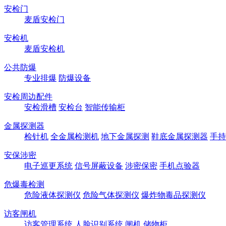
安检门
麦盾安检门
安检机
麦盾安检机
公共防爆
专业排爆
防爆设备
安检周边配件
安检滑槽
安检台
智能传输柜
金属探测器
检针机
全金属检测机
地下金属探测
鞋底金属探测器
手持
安保涉密
电子巡更系统
信号屏蔽设备
涉密保密
手机点验器
危爆毒检测
危险液体探测仪
危险气体探测仪
爆炸物毒品探测仪
访客闸机
访客管理系统
人脸识别系统
闸机
储物柜