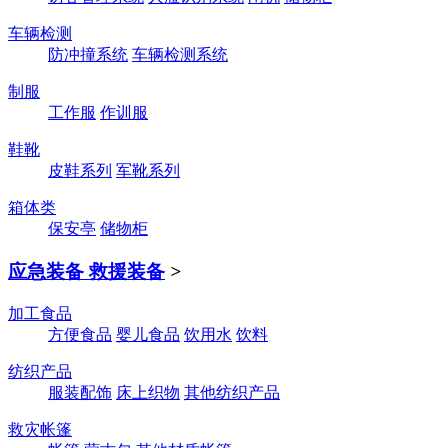
车辆检测
防冲撞系统
车辆检测系统
制服
工作服
作训服
鞋靴
皮鞋系列
军靴系列
箱体类
保安亭
储物柜
应急装备 救援装备
>
加工食品
方便食品
婴儿食品
饮用水
饮料
纺织产品
服装配饰
床上织物
其他纺织产品
救灾帐篷