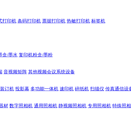
式打印机
条码打印机
票据打印机
热敏打印机
标签机
墨盒/墨水
复印机粉盒/墨粉
端
音视频矩阵
其他视频会议系统设备
装订机
投影幕
多功能一体机
速印机
碎纸机
扫描仪
传真通信设
器材
数字照相机
通用照相机
静视频照相机
专用照相机
特殊照相