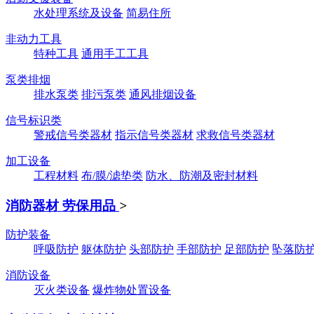
水处理系统及设备
简易住所
非动力工具
特种工具
通用手工工具
泵类排烟
排水泵类
排污泵类
通风排烟设备
信号标识类
警戒信号类器材
指示信号类器材
求救信号类器材
加工设备
工程材料
布/膜/滤垫类
防水、防潮及密封材料
消防器材 劳保用品
>
防护装备
呼吸防护
躯体防护
头部防护
手部防护
足部防护
坠落防
消防设备
灭火类设备
爆炸物处置设备