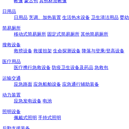
帐篷
蒙古包
其他材质帐篷
日用品
日用品
烹调、加热装置
生活热水设备
卫生清洁用品
婴幼
简易厕所
移动式简易厕所
固定式简易厕所
其他简易厕所
搜救设备
救捞设备
救援担架
生命探测设备
降落与登乘/登高设备
医疗用品
医疗携行急救设备
防疫卫生设备及药品
急救包
运输交通
应急路面
应急船舶设备
应急通行辅助装备
动力装置
应急发电设备
电池
照明设备
佩戴式照明
手持式照明
后勤支援装备