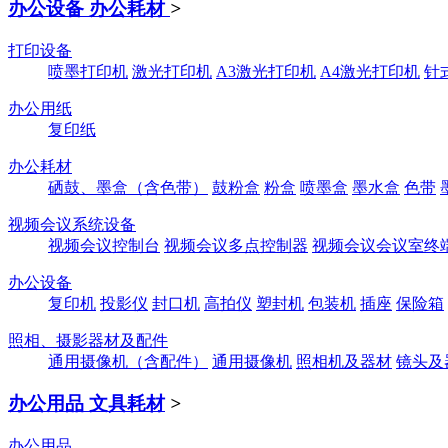
办公设备 办公耗材
>
打印设备
喷墨打印机
激光打印机
A3激光打印机
A4激光打印机
针
办公用纸
复印纸
办公耗材
硒鼓、墨盒（含色带）
鼓粉盒
粉盒
喷墨盒
墨水盒
色带
视频会议系统设备
视频会议控制台
视频会议多点控制器
视频会议会议室终
办公设备
复印机
投影仪
封口机
高拍仪
塑封机
包装机
插座
保险箱
照相、摄影器材及配件
通用摄像机（含配件）
通用摄像机
照相机及器材
镜头及
办公用品 文具耗材
>
办公用品