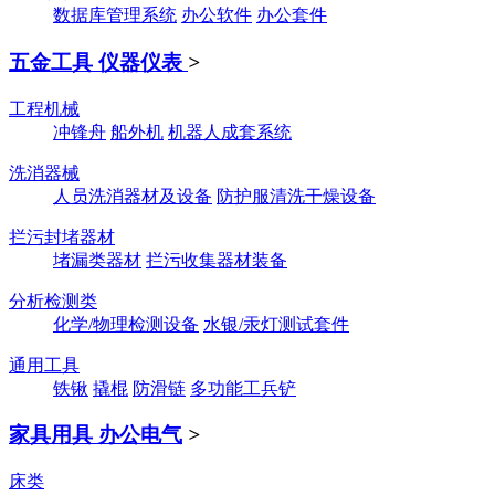
数据库管理系统
办公软件
办公套件
五金工具 仪器仪表
>
工程机械
冲锋舟
船外机
机器人成套系统
洗消器械
人员洗消器材及设备
防护服清洗干燥设备
拦污封堵器材
堵漏类器材
拦污收集器材装备
分析检测类
化学/物理检测设备
水银/汞灯测试套件
通用工具
铁锹
撬棍
防滑链
多功能工兵铲
家具用具 办公电气
>
床类