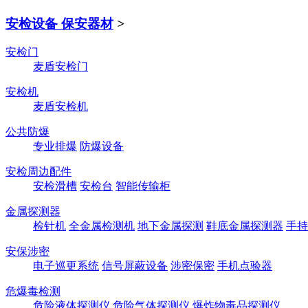
安检设备 保安器材
>
安检门
麦盾安检门
安检机
麦盾安检机
公共防爆
专业排爆
防爆设备
安检周边配件
安检滑槽
安检台
智能传输柜
金属探测器
检针机
全金属检测机
地下金属探测
鞋底金属探测器
手持
安保涉密
电子巡更系统
信号屏蔽设备
涉密保密
手机点验器
危爆毒检测
危险液体探测仪
危险气体探测仪
爆炸物毒品探测仪