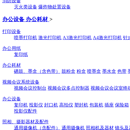
消防设备
灭火类设备
爆炸物处置设备
办公设备 办公耗材
>
打印设备
喷墨打印机
激光打印机
A3激光打印机
A4激光打印机
针
办公用纸
复印纸
办公耗材
硒鼓、墨盒（含色带）
鼓粉盒
粉盒
喷墨盒
墨水盒
色带
视频会议系统设备
视频会议控制台
视频会议多点控制器
视频会议会议室终
办公设备
复印机
投影仪
封口机
高拍仪
塑封机
包装机
插座
保险箱
投影仪配件
照相、摄影器材及配件
通用摄像机（含配件）
通用摄像机
照相机及器材
镜头及