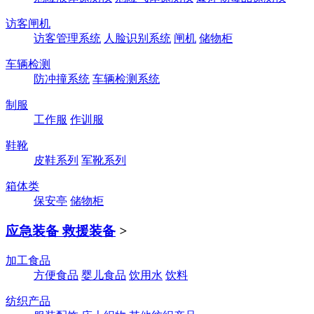
访客闸机
访客管理系统
人脸识别系统
闸机
储物柜
车辆检测
防冲撞系统
车辆检测系统
制服
工作服
作训服
鞋靴
皮鞋系列
军靴系列
箱体类
保安亭
储物柜
应急装备 救援装备
>
加工食品
方便食品
婴儿食品
饮用水
饮料
纺织产品