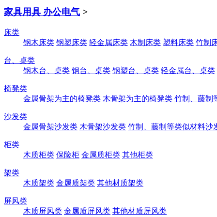
家具用具 办公电气
>
床类
钢木床类
钢塑床类
轻金属床类
木制床类
塑料床类
竹制
台、桌类
钢木台、桌类
钢台、桌类
钢塑台、桌类
轻金属台、桌类
椅凳类
金属骨架为主的椅凳类
木骨架为主的椅凳类
竹制、藤制
沙发类
金属骨架沙发类
木骨架沙发类
竹制、藤制等类似材料沙
柜类
木质柜类
保险柜
金属质柜类
其他柜类
架类
木质架类
金属质架类
其他材质架类
屏风类
木质屏风类
金属质屏风类
其他材质屏风类