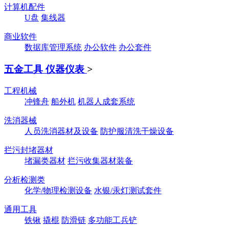
计算机配件
U盘
集线器
商业软件
数据库管理系统
办公软件
办公套件
五金工具 仪器仪表
>
工程机械
冲锋舟
船外机
机器人成套系统
洗消器械
人员洗消器材及设备
防护服清洗干燥设备
拦污封堵器材
堵漏类器材
拦污收集器材装备
分析检测类
化学/物理检测设备
水银/汞灯测试套件
通用工具
铁锹
撬棍
防滑链
多功能工兵铲