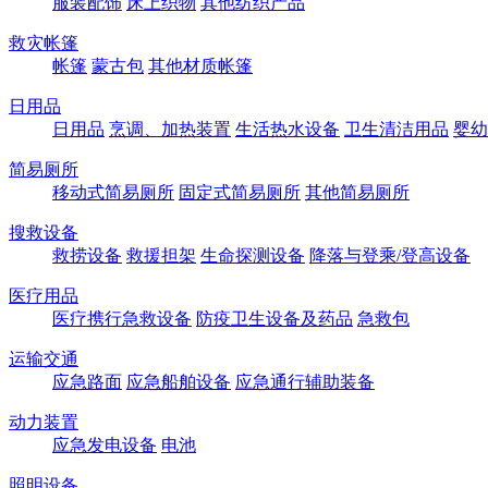
服装配饰
床上织物
其他纺织产品
救灾帐篷
帐篷
蒙古包
其他材质帐篷
日用品
日用品
烹调、加热装置
生活热水设备
卫生清洁用品
婴幼
简易厕所
移动式简易厕所
固定式简易厕所
其他简易厕所
搜救设备
救捞设备
救援担架
生命探测设备
降落与登乘/登高设备
医疗用品
医疗携行急救设备
防疫卫生设备及药品
急救包
运输交通
应急路面
应急船舶设备
应急通行辅助装备
动力装置
应急发电设备
电池
照明设备