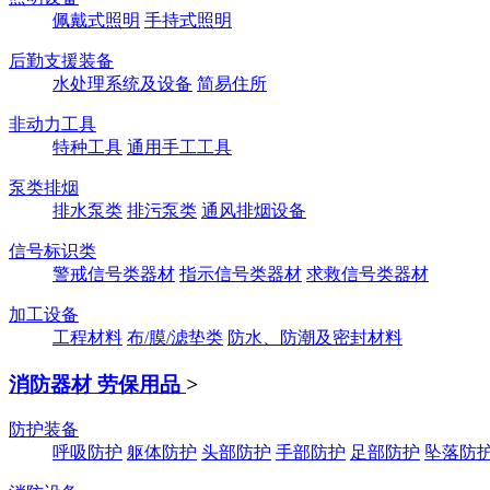
佩戴式照明
手持式照明
后勤支援装备
水处理系统及设备
简易住所
非动力工具
特种工具
通用手工工具
泵类排烟
排水泵类
排污泵类
通风排烟设备
信号标识类
警戒信号类器材
指示信号类器材
求救信号类器材
加工设备
工程材料
布/膜/滤垫类
防水、防潮及密封材料
消防器材 劳保用品
>
防护装备
呼吸防护
躯体防护
头部防护
手部防护
足部防护
坠落防