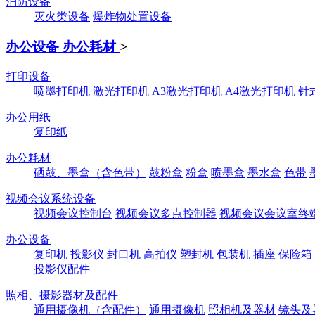
消防设备
灭火类设备
爆炸物处置设备
办公设备 办公耗材
>
打印设备
喷墨打印机
激光打印机
A3激光打印机
A4激光打印机
针
办公用纸
复印纸
办公耗材
硒鼓、墨盒（含色带）
鼓粉盒
粉盒
喷墨盒
墨水盒
色带
视频会议系统设备
视频会议控制台
视频会议多点控制器
视频会议会议室终
办公设备
复印机
投影仪
封口机
高拍仪
塑封机
包装机
插座
保险箱
投影仪配件
照相、摄影器材及配件
通用摄像机（含配件）
通用摄像机
照相机及器材
镜头及