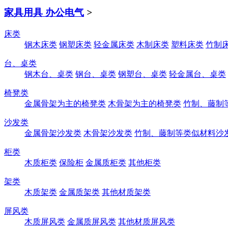
家具用具 办公电气
>
床类
钢木床类
钢塑床类
轻金属床类
木制床类
塑料床类
竹制
台、桌类
钢木台、桌类
钢台、桌类
钢塑台、桌类
轻金属台、桌类
椅凳类
金属骨架为主的椅凳类
木骨架为主的椅凳类
竹制、藤制
沙发类
金属骨架沙发类
木骨架沙发类
竹制、藤制等类似材料沙
柜类
木质柜类
保险柜
金属质柜类
其他柜类
架类
木质架类
金属质架类
其他材质架类
屏风类
木质屏风类
金属质屏风类
其他材质屏风类