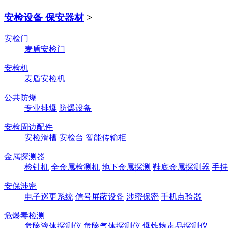
安检设备 保安器材
>
安检门
麦盾安检门
安检机
麦盾安检机
公共防爆
专业排爆
防爆设备
安检周边配件
安检滑槽
安检台
智能传输柜
金属探测器
检针机
全金属检测机
地下金属探测
鞋底金属探测器
手持
安保涉密
电子巡更系统
信号屏蔽设备
涉密保密
手机点验器
危爆毒检测
危险液体探测仪
危险气体探测仪
爆炸物毒品探测仪