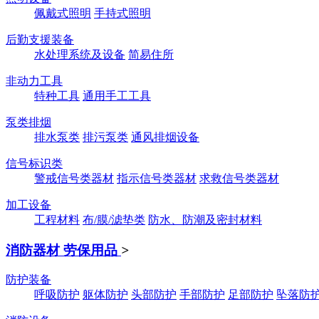
佩戴式照明
手持式照明
后勤支援装备
水处理系统及设备
简易住所
非动力工具
特种工具
通用手工工具
泵类排烟
排水泵类
排污泵类
通风排烟设备
信号标识类
警戒信号类器材
指示信号类器材
求救信号类器材
加工设备
工程材料
布/膜/滤垫类
防水、防潮及密封材料
消防器材 劳保用品
>
防护装备
呼吸防护
躯体防护
头部防护
手部防护
足部防护
坠落防