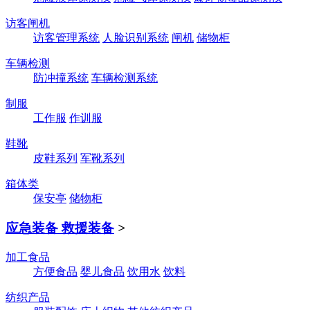
访客闸机
访客管理系统
人脸识别系统
闸机
储物柜
车辆检测
防冲撞系统
车辆检测系统
制服
工作服
作训服
鞋靴
皮鞋系列
军靴系列
箱体类
保安亭
储物柜
应急装备 救援装备
>
加工食品
方便食品
婴儿食品
饮用水
饮料
纺织产品