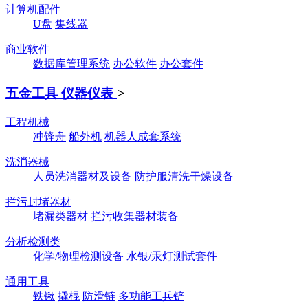
计算机配件
U盘
集线器
商业软件
数据库管理系统
办公软件
办公套件
五金工具 仪器仪表
>
工程机械
冲锋舟
船外机
机器人成套系统
洗消器械
人员洗消器材及设备
防护服清洗干燥设备
拦污封堵器材
堵漏类器材
拦污收集器材装备
分析检测类
化学/物理检测设备
水银/汞灯测试套件
通用工具
铁锹
撬棍
防滑链
多功能工兵铲