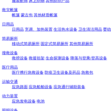
服装配饰
床上织物
其他纺织产品
救灾帐篷
帐篷
蒙古包
其他材质帐篷
日用品
日用品
烹调、加热装置
生活热水设备
卫生清洁用品
婴幼
简易厕所
移动式简易厕所
固定式简易厕所
其他简易厕所
搜救设备
救捞设备
救援担架
生命探测设备
降落与登乘/登高设备
医疗用品
医疗携行急救设备
防疫卫生设备及药品
急救包
运输交通
应急路面
应急船舶设备
应急通行辅助装备
动力装置
应急发电设备
电池
照明设备